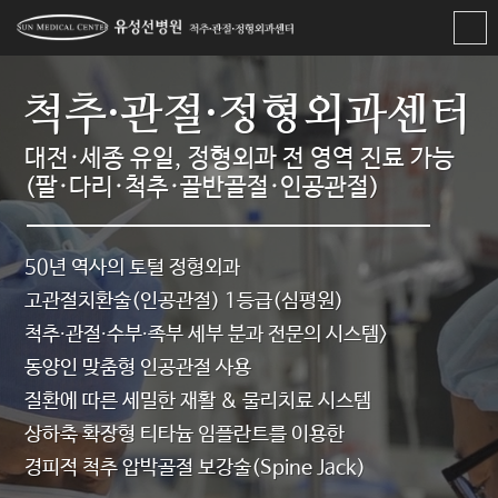
센터소개
척추·관절·정형외과센터
진료예약
대전·세종 유일, 정형외과 전 영역 진료 가능
(팔·다리·척추·골반골절·인공관절)
의료진 소개
진료 시간표
50년 역사의 토털 정형외과
고관절치환술(인공관절) 1등급(심평원)
FAQ
척추∙관절∙수부∙족부 세부 분과 전문의 시스템>
동양인 맞춤형 인공관절 사용
질환에 따른 세밀한 재활 & 물리치료 시스템
상하축 확장형 티타늄 임플란트를 이용한
경피적 척추 압박골절 보강술(Spine Jack)