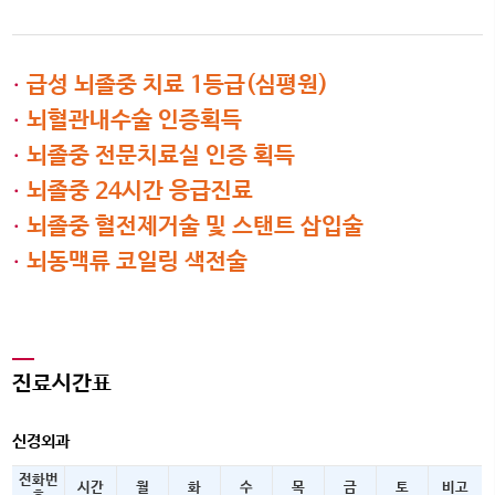
급성 뇌졸중 치료 1등급(심평원)
·
뇌혈관내수술 인증획득
·
뇌졸중 전문치료실 인증 획득
·
뇌졸중 24시간 응급진료
·
뇌졸중 혈전제거술 및 스탠트 삽입술
·
뇌동맥류 코일링 색전술
·
진료시간표
신경외과
전화번
시간
월
화
수
목
금
토
비고