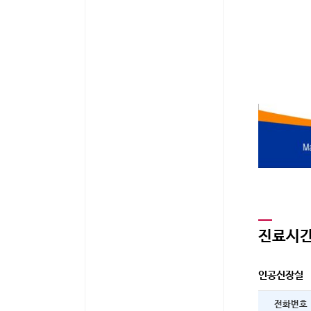
진료시
인공신장실
전화번호