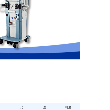
금
토
비고