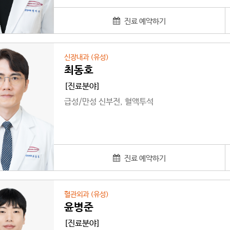
진료 예약하기
신장내과 (유성)
최동호
[진료분야]
급성/만성 신부전, 혈액투석
진료 예약하기
혈관외과 (유성)
윤병준
[진료분야]