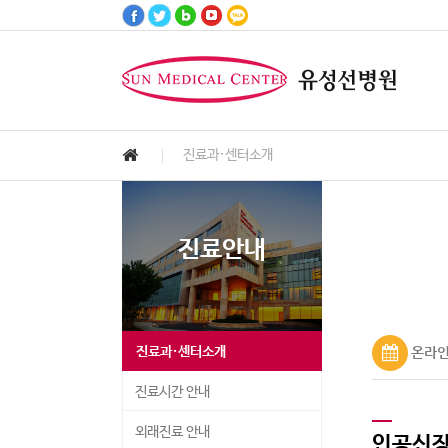
진료과·센터소개
고객서비스
진료안내
병원안내
진료예약
건강정보
병원소식
진료안내
Customer Services
Medical Information
Hospital Information
Health Information
Notice & News
Reservation
진료과·센터소개
온라인
진료시간 안내
외래진료 안내
인공신