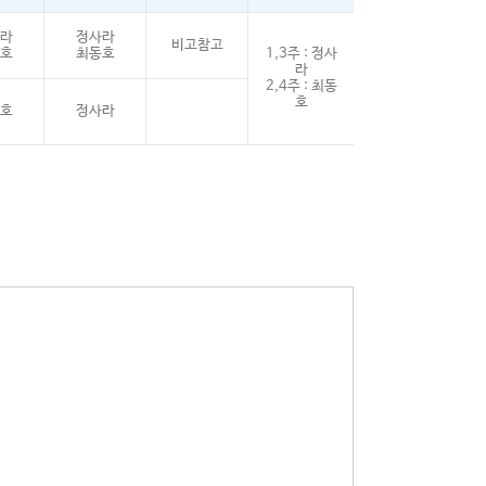
라
정사라
비고참고
호
최동호
1,3주 : 정사
라
2,4주 : 최동
호
호
정사라