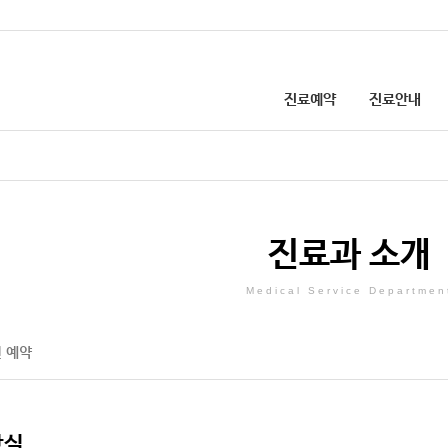
진료예약
진료안내
첨단의료장비
온라인·전화 예약
진료과·센터소개
선병원 건강칼럼
업무안내
선병원 소식
병원소개
인턴 채용 안내
입원진료 안내
환자경험평가(설문)
병원 둘러보기
외국인 환자 예약
진료비 결제
의료사회복지
층별안내
증상·질병으로 검색
진료시간 안내
선 건강 TV
칭찬·감사합니다
공지사항
이용안내
진료협력센터
병원협력네트워크
건강검진 예약 안내
비급여 진료비 
진료과 소개
주요전화번호
외래진료 안내
고객의 제안
SNS
개선된 병문안 문화
간호간병 통합서비스 안내
장례식장
건강검진 안내
찾아오시는길
응급진료 안내
채용정보
발전후원회
증명서 발급 안내
예방접종 안내
Medical Service Departmen
 예약
주차안내
인근약국안내
장실