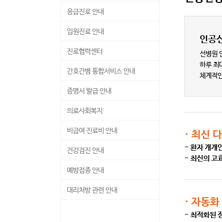
응급진료 안내
입원진료 안내
인공
진료협력센터
선병원 
하루 최
· 입원진료 안내
간호간병 통합서비스 안내
체계적인
· 입원생활 안내
증명서 발급 안내
· 면회 안내
의료사회복지
비급여 진료비 안내
· 최신 다
- 환자 개개
건강검진 안내
- 최신의 고
예방접종 안내
· 예방접종 안내
대리처방 관련 안내
· 자동
· 자궁경부암 예방접종 안내
- 최적화된 