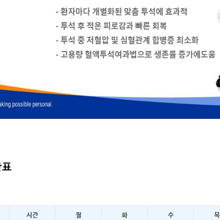
간표
시간
월
화
수
목