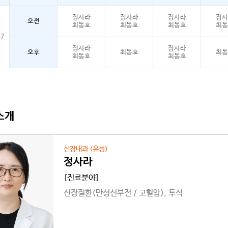
정사라
정사라
정사라
정사
오전
최동호
최동호
최동호
최동
47
정사라
정사라
오후
최동호
최동
최동호
최동호
소개
신장내과 (유성)
정사라
[진료분야]
신장질환(만성신부전 / 고혈압), 투석