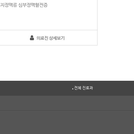
 하지정맥류 심부정맥혈전증
의료진 상세보기
전체 진료과
▲
·
·
대장항문외과
류마티스내과
·
·
소아청소년과
소화기내과
·
·
위장관외과
유방·갑상선외과
·
·
족부정형외과
직업환경의학과