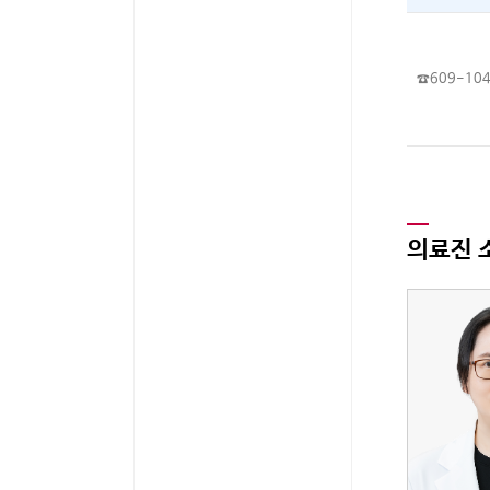
☎609-10
의료진 