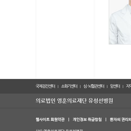
국제검진센터
소화기센터
심·뇌혈관센터
암센터
지
|
|
|
|
·
·
·
의료법인 영훈의료재단 유성선병원
가정의학과
가정의학과(검진)
가정
·
·
·
마취통증의학과
방사선종양학과
병리
·
·
·
웹사이트 회원약관
|
개인정보 취급방침
|
환자의 권리와
수부정형외과
신경과
신경
·
·
·
응급의학과
이비인후과
인공