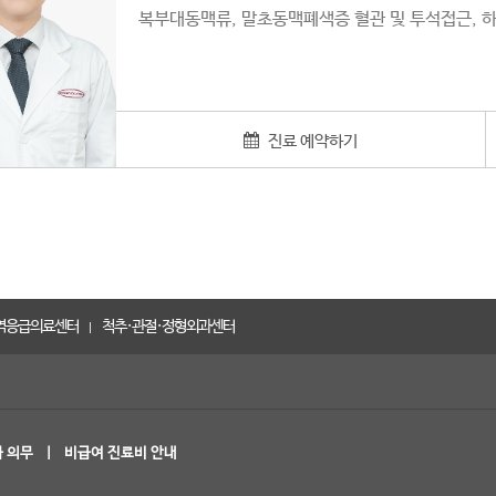
복부대동맥류, 말초동맥폐색증 혈관 및 투석접근,
진료 예약하기
역응급의료센터
척추·관절·정형외과센터
유성선병원 전체 진료과
|
·
·
·
의학과(기능의학)
간담췌외과
감염내과
내분비내과
·
·
·
과
부인과
비뇨의학과
성형외과
·
·
·
 의무
|
비급여 진료비 안내
외과
신장내과
심장내과
영상의학과
·
·
·
신장실
재활의학과
정신건강의학과
정형외과