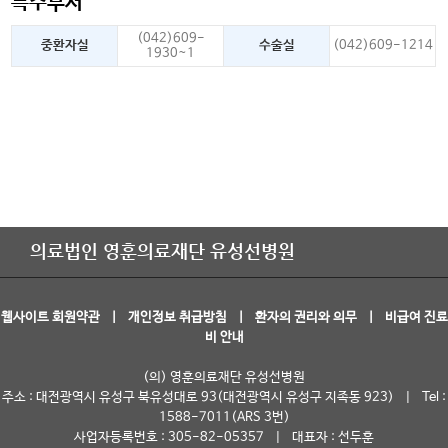
특수부서
(042)609-
중환자실
수술실
(042)609-1214
1930~1
의료법인 영훈의료재단 유성선병원
웹사이트 회원약관
|
개인정보 취급방침
|
환자의 권리와 의무
|
비급여 진료
비 안내
(의) 영훈의료재단 유성선병원
주소 : 대전광역시 유성구 북유성대로 93(대전광역시 유성구 지족동 923) | Tel :
1588-7011(ARS 3번)
사업자등록번호 : 305-82-05357 | 대표자 : 선두훈