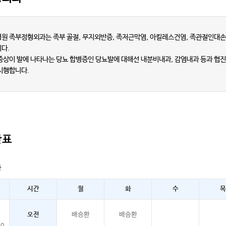
원 족부정형외과는 족부 골절, 무지외반증, 족저근막염, 아킬레스건염, 족관절인대손
다.
증상이 발에 나타나는 당뇨 합병증인 당뇨발에 대해선 내분비내과, 감염내과 등과 협진
시행합니다.
간표
과
시간
월
화
수
목
오전
배승환
배승환