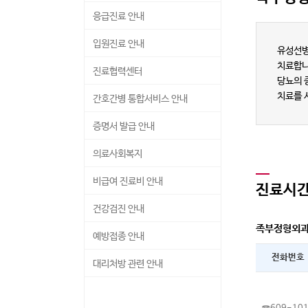
응급진료 안내
입원진료 안내
유성선병
치료합니
진료협력센터
당뇨의 
치료를 
· 입원진료 안내
간호간병 통합서비스 안내
· 입원생활 안내
증명서 발급 안내
· 면회 안내
의료사회복지
비급여 진료비 안내
진료시
건강검진 안내
족부정형외
예방접종 안내
전화번호
· 예방접종 안내
대리처방 관련 안내
· 자궁경부암 예방접종 안내