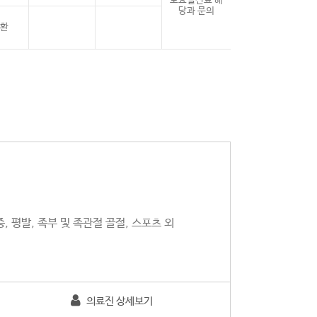
토요일진료 해
당과 문의
환
 평발, 족부 및 족관절 골절, 스포츠 외
의료진 상세보기