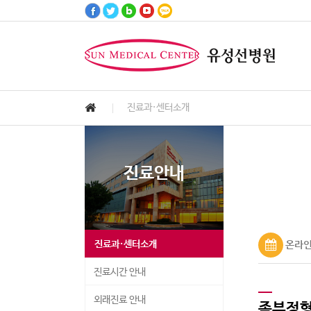
진료과·센터소개
고객서비스
진료안내
병원안내
진료예약
건강정보
병원소식
진료안내
Customer Services
Medical Information
Hospital Information
Health Information
Notice & News
Reservation
진료과·센터소개
온라인
진료시간 안내
외래진료 안내
족부정