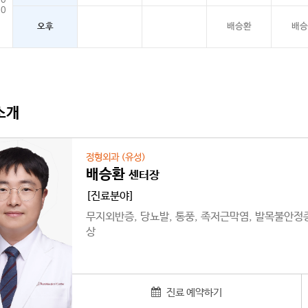
10
20
오후
배승환
배승
소개
정형외과 (유성)
배승환
센터장
[진료분야]
무지외반증, 당뇨발, 통풍, 족저근막염, 발목불안정증,
상
진료 예약하기