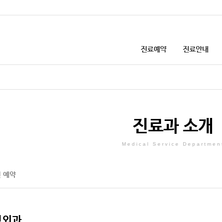
진료예약
진료안내
첨단의료장비
온라인·전화 예약
진료과·센터소개
선병원 건강칼럼
업무안내
선병원 소식
병원소개
인턴 채용 안내
입원진료 안내
환자경험평가(설문)
병원 둘러보기
외국인 환자 예약
진료비 결제
의료사회복지
층별안내
증상·질병으로 검색
진료시간 안내
선 건강 TV
칭찬·감사합니다
공지사항
이용안내
진료협력센터
병원협력네트워크
건강검진 예약 안내
비급여 진료비 
진료과 소개
주요전화번호
외래진료 안내
고객의 제안
SNS
개선된 병문안 문화
간호간병 통합서비스 안내
장례식장
건강검진 안내
찾아오시는길
응급진료 안내
채용정보
발전후원회
증명서 발급 안내
예방접종 안내
Medical Service Departmen
 예약
주차안내
인근약국안내
형외과