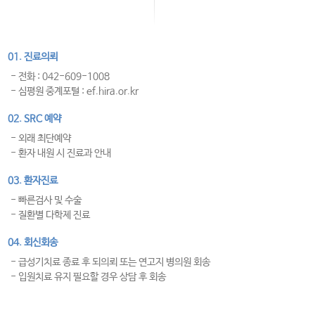
01. 진료의뢰
- 전화 : 042-609-1008
- 심평원 중계포털 : ef.hira.or.kr
02. SRC 예약
- 외래 최단예약
- 환자 내원 시 진료과 안내
03. 환자진료
- 빠른검사 및 수술
- 질환별 다학제 진료
04. 회신회송
- 급성기치료 종료 후 되의뢰 또는 연고지 병의원 회송
- 입원치료 유지 필요할 경우 상담 후 회송