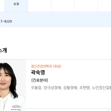
오후
17-8/20
소개
정신건강의학과 (유성)
곽숙영
[진료분야]
우울증, 양극성장애, 공황장애, 조현병, 노인정신질