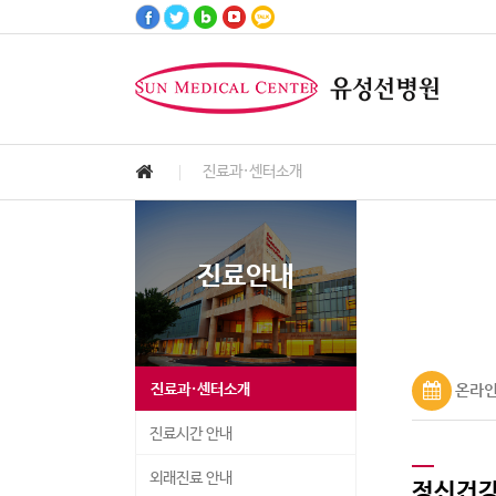
진료과·센터소개
고객서비스
진료안내
병원안내
진료예약
건강정보
병원소식
진료안내
Customer Services
Medical Information
Hospital Information
Health Information
Notice & News
Reservation
진료과·센터소개
온라인
진료시간 안내
외래진료 안내
정신건