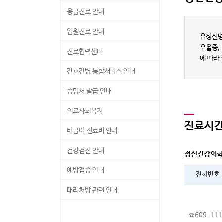
응급진료 안내
입원진료 안내
유성선병
우울증,
진료협력센터
에 따라
· 입원진료 안내
간호간병 통합서비스 안내
· 입원생활 안내
증명서 발급 안내
· 면회 안내
의료사회복지
진료시
비급여 진료비 안내
건강검진 안내
정신건강의
예방접종 안내
전화번호
· 예방접종 안내
대리처방 관련 안내
· 자궁경부암 예방접종 안내
☎609-11