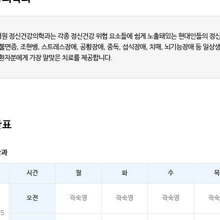
원 정신건강의학과는 각종 정신건강 위협 요소들에 쉽게 노출돼있는 현대인들의 정신
 불면증, 조현병, 스트레스장애, 공황장애, 중독, 섭식장애, 치매, 뇌기능장애 등 일
 환자분에게 가장 알맞은 치료를 제공합니다.
간표
학과
시간
월
화
수
목
오전
곽숙영
곽숙영
곽숙영
곽숙
15