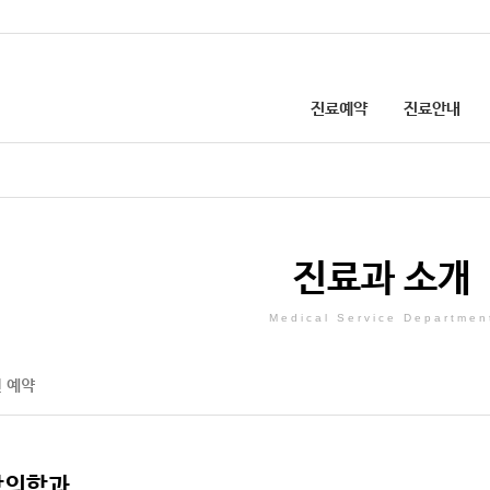
진료예약
진료안내
첨단의료장비
온라인·전화 예약
진료과·센터소개
선병원 건강칼럼
업무안내
선병원 소식
병원소개
인턴 채용 안내
입원진료 안내
환자경험평가(설문)
병원 둘러보기
외국인 환자 예약
진료비 결제
의료사회복지
층별안내
증상·질병으로 검색
진료시간 안내
선 건강 TV
칭찬·감사합니다
공지사항
이용안내
진료협력센터
병원협력네트워크
건강검진 예약 안내
비급여 진료비 
진료과 소개
주요전화번호
외래진료 안내
고객의 제안
SNS
개선된 병문안 문화
간호간병 통합서비스 안내
장례식장
건강검진 안내
찾아오시는길
응급진료 안내
채용정보
발전후원회
증명서 발급 안내
예방접종 안내
Medical Service Departmen
 예약
주차안내
인근약국안내
강의학과