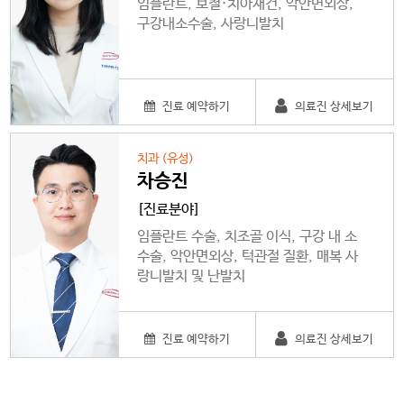
임플란트, 보철·치아재건, 악안면외상,
구강내소수술, 사랑니발치
진료 예약하기
의료진 상세보기
치과 (유성)
차승진
[진료분야]
임플란트 수술, 치조골 이식, 구강 내 소
수술, 악안면외상, 턱관절 질환, 매복 사
랑니발치 및 난발치
진료 예약하기
의료진 상세보기