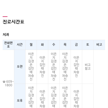
진료시간표
치과
전화번
시간
월
화
수
목
금
토
비고
호
이은
이은
이은
지
이은
지
지
이은
김경
지
김경
김경
지
은
김민
은
은
김민
비고
오전
김민
태
김민
김민
태
참고
태
차승
태
태
차승
차승
진
차승
차승
진
진
진
진
☎ 609-
1800
이은
이은
이은
지
이은
지
지
이은
김경
지
김경
김경
지
은
김민
은
은
김민
오후
김민
태
김민
김민
태
태
차승
태
태
차승