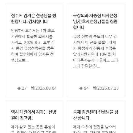
접수처 염지은 선생님을 칭
구강외과 차승진 의사선생
찬합니다. 감사합니다
님,간호사선생님들을 칭찬
합니다
안녕하세요? 저는 1차 의료
기관에서 발급한 의뢰서를
유성 선병원 분들께 너무 감
가지고, 2026.8.3. 오후 4
사해서 이 글을 올립니다제
시 반경 유성선병원을 방문
가 항생제와 진통제 부작용
하여 접수처에서 염지은 선
알러지환자인데 10년을 치
생님으로...
아때문에붓거나 곪아도 그때
그때 간단한 진...
27
2026.08.04
94
2026.07.23
역시 대전에서 치과는 선병
국제 검진센터 선생님을 칭
원이 최고임!
찬 합니다.
제가 살고 있는 곳은 유성이
제가 오후에 검진을 받으러
고, 직장이 대전 인근 군단위
왔습니다. 다리가 불편하여