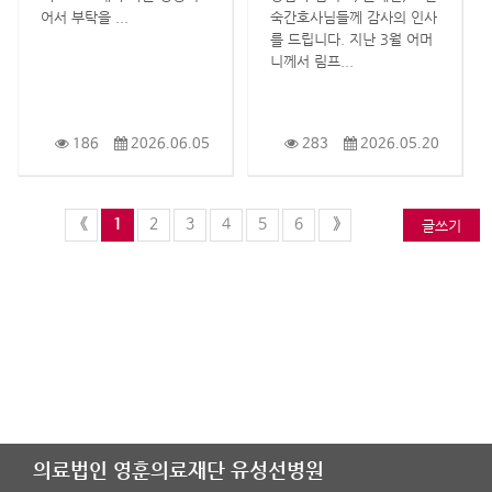
어서 부탁을 ...
숙간호사님들께 감사의 인사
를 드립니다. 지난 3월 어머
니께서 림프...
186
2026.06.05
283
2026.05.20
<<
1
2
3
4
5
6
>>
의료법인 영훈의료재단 유성선병원