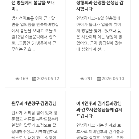
선 병원에서 봄날을 보내
성형외과 신정환 선생님 감
며..
사합니다
방사선치료를 위해 근 1달
안녕하세요~6일 현충일에
반을 입퇴원을 반복하며병실
아이가 놀다가 입술이 찢어
에서 봄날을 보내고 오늘 6
져 병원을 찾아보았으나 늦
월12일 여름문턱에서 집으
은 시간이라 여는 병원이 없
로...그동안 51병동에서 근
었어요. 근처 응급실에 갔는
무하는 간호...
데 성형외과 선...
169
2026.06.12
291
2026.06.10
원무과 4번창구 김민경님
이비인후과 권기륜과장님
과 간호사선생님들께 감사
급하게 처리할 일이 있어 방
드립니다.
문했고 서류를 부탁드렸는데
친절한 말투와 표정으로 잘
안녕하세요 저는 환자의 보
응대해주셨고 서류확인하고
호자로 이비인후과 권기륜과
팩스로 보내야 하는 상황이
장님과 김지호, 윤혜진, 오찬