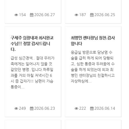
154
2026.06.27
187
2026.06.25
구세주 심장내과 최시완교
최병민 센터장님 칭찬.감사
수님!! 정말 감사드립니
합니다
다.
응급실 방문으로 담낭염 수
급성 심근경색.. 절대 우리가
술을 급히 하게 되어 당황되
족에게는 일어나지 않을 것
고, 심한 통증과 두려움에 수
같았던 병명..입니다.하루일
술을 하게 되었는데 외과 최
과를 거의 마칠 저녁시간 6
병민 센터장님의 친절하시고
시 쯤 갑자기!! 남편이 가슴
자상하심에...
통증이...
249
2026.06.23
222
2026.06.14