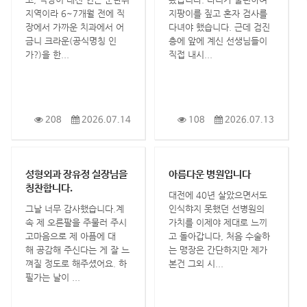
지역이라 6~7개월 전에 직
지팡이를 짚고 혼자 검사를
장에서 가까운 치과에서 어
다녀야 했습니다. 근데 검진
금니 크라운(공식명칭 인
층에 앞에 계신 선생님들이
가?)을 한...
직접 내시...
208
2026.07.14
108
2026.07.13
성형외과 장유정 실장님을
아름다운 병원입니다
칭찬합니다.
대전에 40년 살았으면서도
그날 너무 감사했습니다.계
인식햐지 못했던 선병원의
속 제 오른팔을 주물러 주시
가치를 이제야 제대로 느끼
고마음으로 제 아픔에 대
고 돌아갑니다, 처음 수술하
해 공감해 주신다는 게 잘 느
는 맹장은 간단하지만 제가
껴질 정도로 해주셨어요. 하
본건 그외 시...
필가는 날이 ...