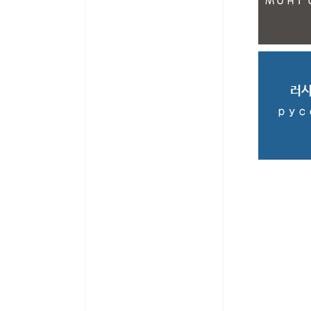
Монг
러
рус