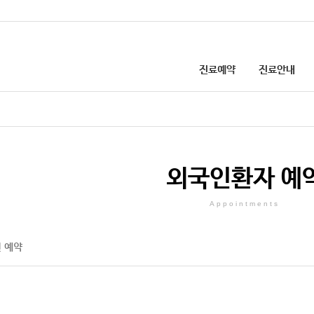
진료예약
진료안내
첨단의료장비
온라인·전화 예약
진료과·센터소개
선병원 건강칼럼
업무안내
선병원 소식
병원소개
인턴 채용 안내
입원진료 안내
환자경험평가(설문)
병원 둘러보기
외국인 환자 예약
진료비 결제
의료사회복지
층별안내
증상·질병으로 검색
진료시간 안내
선 건강 TV
칭찬·감사합니다
공지사항
이용안내
진료협력센터
병원협력네트워크
건강검진 예약 안내
비급여 진료비 
외국인환자 예
주요전화번호
외래진료 안내
고객의 제안
SNS
개선된 병문안 문화
간호간병 통합서비스 안내
장례식장
건강검진 안내
찾아오시는길
응급진료 안내
채용정보
발전후원회
증명서 발급 안내
예방접종 안내
Appointments
 예약
주차안내
인근약국안내