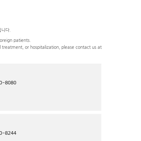
됩니다.
oreign patients.
 treatment, or hospitalization, please contact us at
20-8080
20-8244