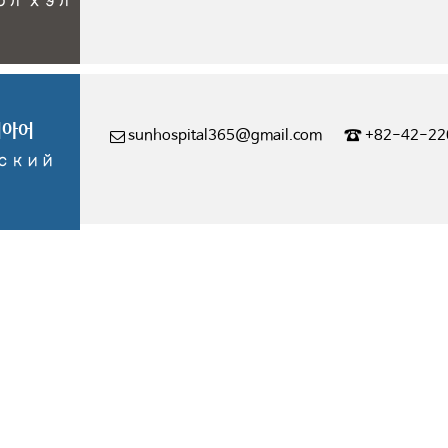
ол хэл
시아어
☎
sunhospital365@gmail.com
+82-42-22
ский