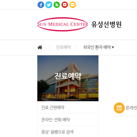
진료예약
외국인 환자 예약
▼
고객서비스
진료안내
병원안내
진료예약
건강정보
병원소식
진료예약
Customer Services
Medical Information
Hospital Information
Health Information
Notice & News
Reservation
진료 간편예약
온라인
온라인·전화 예약
증상·질병으로 검색