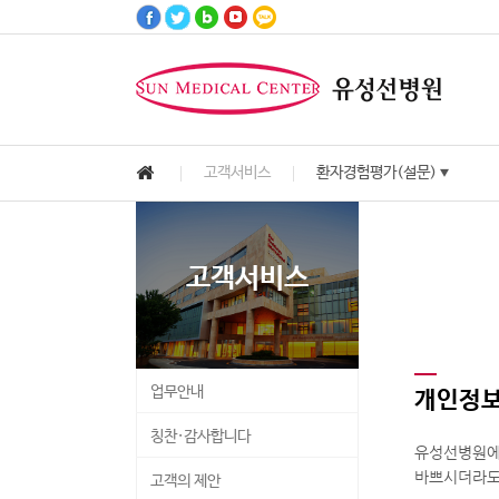
고객서비스
환자경험평가(설문)
▼
고객서비스
진료안내
병원안내
진료예약
건강정보
병원소식
고객서비스
Customer Services
Medical Information
Hospital Information
Health Information
Notice & News
Reservation
업무안내
개인정보
칭찬·감사합니다
유성선병원에
바쁘시더라도
고객의 제안