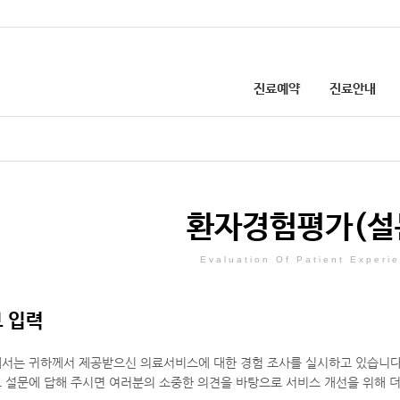
진료예약
진료안내
첨단의료장비
온라인·전화 예약
진료과·센터소개
선병원 건강칼럼
업무안내
선병원 소식
병원소개
인턴 채용 안내
입원진료 안내
환자경험평가(설문)
병원 둘러보기
외국인 환자 예약
진료비 결제
의료사회복지
층별안내
증상·질병으로 검색
진료시간 안내
선 건강 TV
칭찬·감사합니다
공지사항
이용안내
진료협력센터
병원협력네트워크
건강검진 예약 안내
비급여 진료비 
환자경험평가(설
주요전화번호
외래진료 안내
고객의 제안
SNS
개선된 병문안 문화
간호간병 통합서비스 안내
장례식장
건강검진 안내
찾아오시는길
응급진료 안내
채용정보
발전후원회
증명서 발급 안내
예방접종 안내
Evaluation Of Patient Experi
 입력
주차안내
서는 귀하께서 제공받으신 의료서비스에 대한 경험 조사를 실시하고 있습니다
인근약국안내
 설문에 답해 주시면 여러분의 소중한 의견을 바탕으로 서비스 개선을 위해 