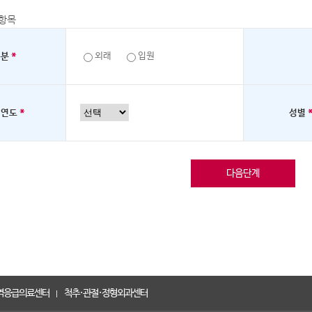
항목
*
외래
입원
구분
*
생연도
성별
역응급의료센터
척추·관절·정형외과센터
유성선병원 전체 진료과
|