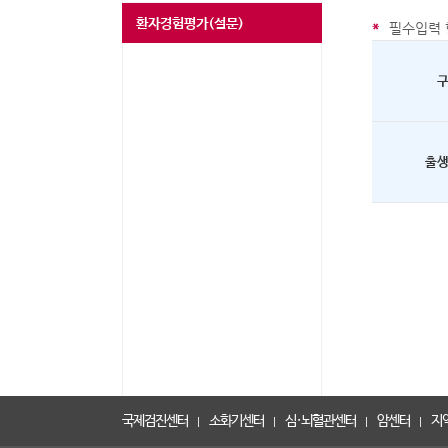
환자경험평가(설문)
*
필수입력 
출
국제검진센터
소화기센터
심·뇌혈관센터
암센터
지
|
|
|
|