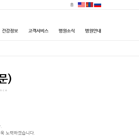
홈
건강정보
고객서비스
병원소식
병원안내
의료기관 본인확인 의무화
안내
대리처방 관련 안내
문)
ence
.
더욱 노력하겠습니다.